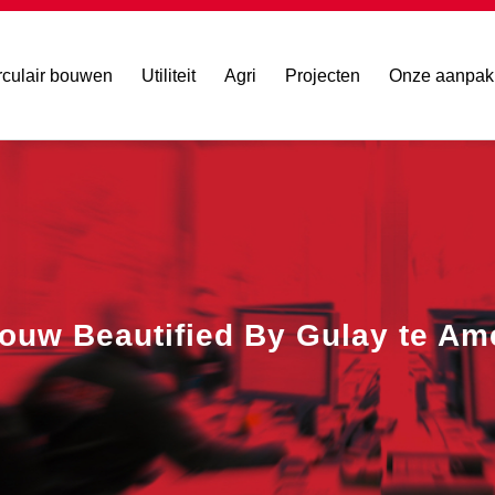
rculair bouwen
Utiliteit
Agri
Projecten
Onze aanpak
uw Beautified By Gulay te Am