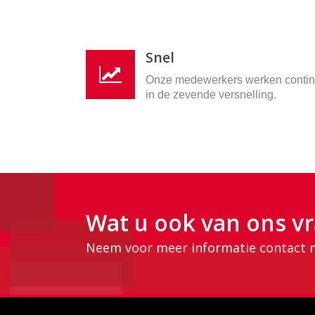
Snel
Onze medewerkers werken conti
in de zevende versnelling.
Wat u ook van ons vr
Neem voor meer informatie contact 