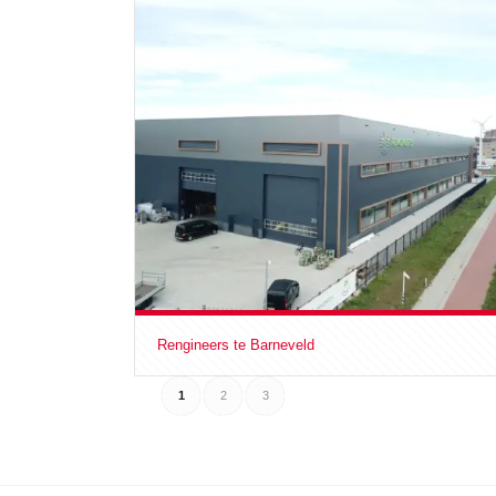
Rengineers te Barneveld
1
2
3