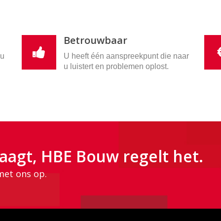
Betrouwbaar
nu
U heeft één aanspreekpunt die naar
u luistert en problemen oplost.
aagt, HBE Bouw regelt het.
met ons op.