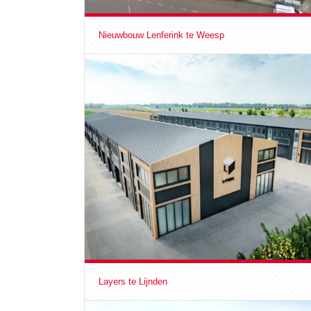
Nieuwbouw Lenferink te Weesp
Layers te Lijnden