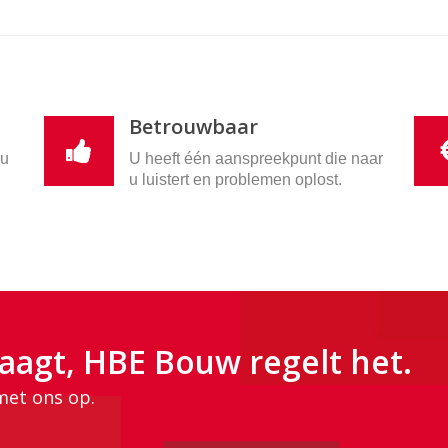
Betrouwbaar
nu
U heeft één aanspreekpunt die naar
u luistert en problemen oplost.
aagt, HBE Bouw regelt het.
met ons op.